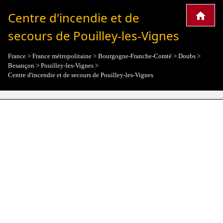
Centre d'incendie et de
secours de Pouilley-les-Vignes
France
>
France métropolitaine
>
Bourgogne-Franche-Comté
>
Doubs
>
Besançon
>
Pouilley-les-Vignes
>
Centre d'incendie et de secours de Pouilley-les-Vignes