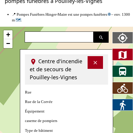
pompes funèbres à Pouilley-les-Vignes
📍 Pompes Funèbres Hinger-Maire est une pompes funèbres
🌐
– env. 1300
m
🗺
.
+
−
Centre d'incendie
et de secours de
Pouilley-les-Vignes
Rue
Rue de la Corvée
Équipement
caserne de pompiers
Type de bâtiment