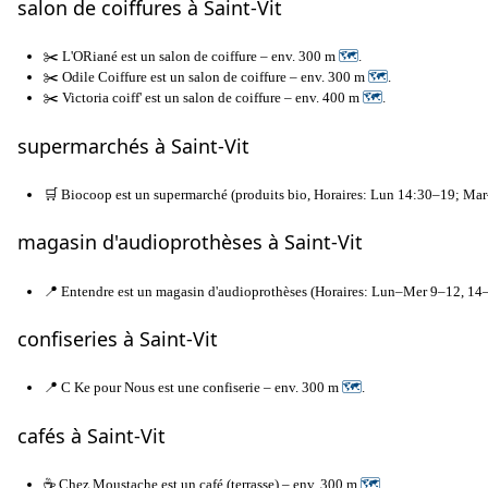
salon de coiffures à Saint-Vit
✂️ L'ORiané est un salon de coiffure – env. 300 m
🗺
.
✂️ Odile Coiffure est un salon de coiffure – env. 300 m
🗺
.
✂️ Victoria coiff' est un salon de coiffure – env. 400 m
🗺
.
supermarchés à Saint-Vit
🛒 Biocoop est un supermarché (produits bio, Horaires: Lun 14:30–19; M
magasin d'audioprothèses à Saint-Vit
📍 Entendre est un magasin d'audioprothèses (Horaires: Lun–Mer 9–12, 1
confiseries à Saint-Vit
📍 C Ke pour Nous est une confiserie – env. 300 m
🗺
.
cafés à Saint-Vit
☕ Chez Moustache est un café (terrasse) – env. 300 m
🗺
.