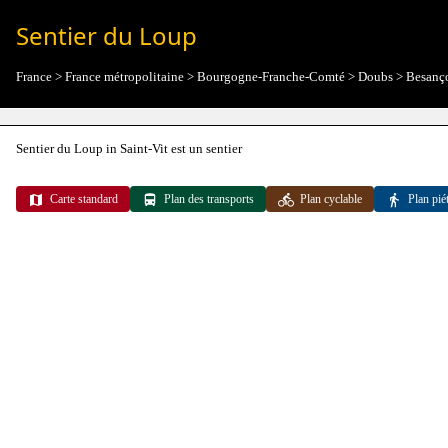
Sentier du Loup
France
>
France métropolitaine
>
Bourgogne-Franche-Comté
>
Doubs
>
Besanç
Sentier du Loup in Saint-Vit est un sentier
Carte standard
Plan des transports
Plan cyclable
Plan pié