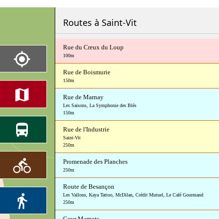
Routes à Saint-Vit
Rue du Creux du Loup
100m
Rue de Boismurie
150m
Rue de Marnay
Les Saisons
,
La Symphonie des Blés
150m
Rue de l'Industrie
Saint-Vit
250m
Promenade des Planches
250m
Route de Besançon
Les Vallons
,
Kaya Tattoo
,
McDilan
,
Crédit Mutuel
,
Le Café Gourmand
250m
Cour Mamots