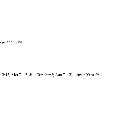
 env. 200 m
🗺
.
7–13:15; Mer 7–17; Jeu, Dim fermé; Sam 7–13) – env. 400 m
🗺
.