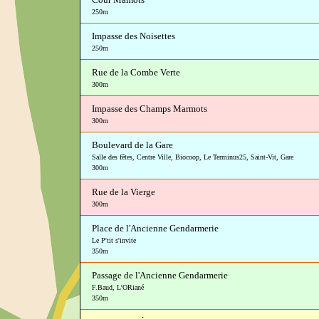
250m
Impasse des Noisettes
250m
Rue de la Combe Verte
300m
Impasse des Champs Marmots
300m
Boulevard de la Gare
Salle des fêtes
,
Centre Ville
,
Biocoop
,
Le Terminus25
,
Saint-Vit
,
Gare
300m
Rue de la Vierge
300m
Place de l'Ancienne Gendarmerie
Le P'tit s'invite
350m
Passage de l'Ancienne Gendarmerie
F.Baud
,
L'ORiané
350m