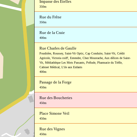
Impasse des Ételles
350m
Rue du Frêne
350m
Rue de la Craie
400m
Rue Charles de Gaulle
Poudrière
,
Roussey
,
Saint-Vit Optic
,
Cap Conduite
,
Saint-Vit
,
Crédit
Agricole
,
Victoria coiff'
,
Entendre
,
Chez Moustache
,
Aux délices de Saint-
Vit
,
Médiathèque Les Mots Passants
,
Prélude
,
Pharmacie du Trèfle
,
Cabinet Médical
,
L'ile aux Enfants
400m
Passage de la Forge
450m
Rue des Boucheries
450m
Place Simone Veil
450m
Rue des Vignes
450m