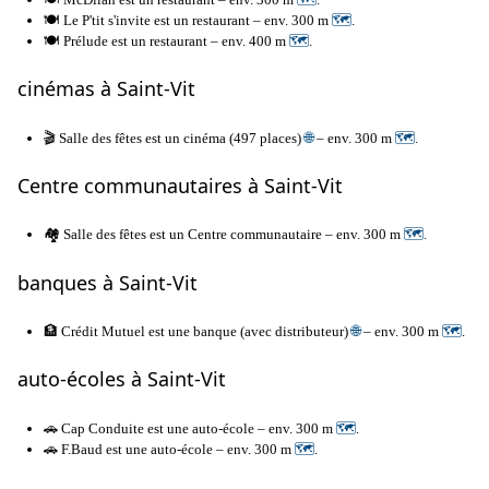
🍽️ Le P'tit s'invite est un restaurant – env. 300 m
🗺
.
🍽️ Prélude est un restaurant – env. 400 m
🗺
.
cinémas à Saint-Vit
🎬 Salle des fêtes est un cinéma (497 places)
🌐
– env. 300 m
🗺
.
Centre communautaires à Saint-Vit
🏘️ Salle des fêtes est un Centre communautaire – env. 300 m
🗺
.
banques à Saint-Vit
🏦 Crédit Mutuel est une banque (avec distributeur)
🌐
– env. 300 m
🗺
.
auto-écoles à Saint-Vit
🚗 Cap Conduite est une auto-école – env. 300 m
🗺
.
🚗 F.Baud est une auto-école – env. 300 m
🗺
.