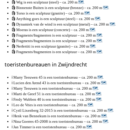
🗿 Wig is een sculptuur (steel) – ca. 200 m
🗺
.
🗿 Binnenste Buiten is een sculptuur (bronze) – ca. 200 m
🗺
.
🗿 Torso is een sculptuur (granite) – ca. 200 m
🗺
.
🗿 Anything goes is een sculptuur (steel) – ca. 200 m
🗺
.
🗿 Dynamiek van de wind is een sculptuur (metal) – ca. 200 m
🗺
.
🗿 Moeras is een sculptuur (concrete) – ca. 200 m
🗺
.
🗿 Fragments/fragmenten is een sculptuur – ca. 200 m
🗺
.
🗿 Fragments/fragmenten is een sculptuur – ca. 200 m
🗺
.
🗿 Nerfertiti is een sculptuur (granite) – ca. 200 m
🗺
.
🗿 Fragments/fragmenten is een sculptuur – ca. 200 m
🗺
.
toeristenbureauen in Zwijndrecht
ℹ️ Marry Teeuwen 45 is een toeristenbureau – ca. 200 m
🗺
.
ℹ️ Lucien den Arend 43 is een toeristenbureau – ca. 200 m
🗺
.
ℹ️ Marry Teeuwen is een toeristenbureau – ca. 200 m
🗺
.
ℹ️ Marti de Greef 51 is een toeristenbureau – ca. 200 m
🗺
.
ℹ️ Fredy Wubben 40 is een toeristenbureau – ca. 200 m
🗺
.
ℹ️ Leo de Vries is een toeristenbureau – ca. 200 m
🗺
.
ℹ️ Cyril Lixenberg 32-2015 is een toeristenbureau – ca. 200 m
🗺
.
ℹ️ Henk van Bennekum is een toeristenbureau – ca. 200 m
🗺
.
ℹ️ Nina Goerres 45-2008 is een toeristenbureau – ca. 200 m
🗺
.
ℹ️ Jan Timmer is een toeristenbureau – ca. 200 m
🗺
.