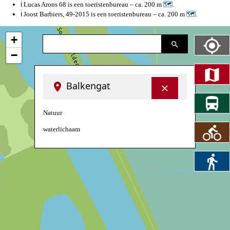
ℹ️ Lucas Arons 68 is een toeristenbureau – ca. 200 m
🗺
.
ℹ️ Joost Barbiers, 49-2015 is een toeristenbureau – ca. 200 m
🗺
.
+
−
Balkengat
Natuur
waterlichaam