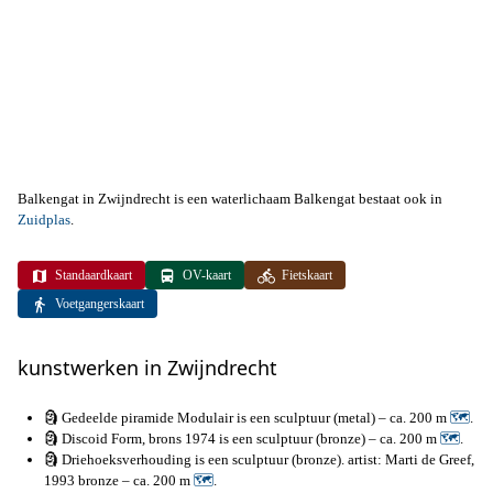
Balkengat in Zwijndrecht is een waterlichaam Balkengat bestaat ook in
Zuidplas
.
Standaardkaart
OV-kaart
Fietskaart
Voetgangerskaart
kunstwerken in Zwijndrecht
🗿 Gedeelde piramide Modulair is een sculptuur (metal) – ca. 200 m
🗺
.
🗿 Discoid Form, brons 1974 is een sculptuur (bronze) – ca. 200 m
🗺
.
🗿 Driehoeksverhouding is een sculptuur (bronze). artist: Marti de Greef,
1993 bronze – ca. 200 m
🗺
.