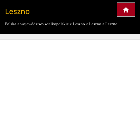
Leszno
Polska
>
województwo wielkopolskie
>
Leszno
>
Leszno
>
Leszno