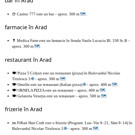
bar în Arad
🍺 Casino 777 este un bar – aprox. 300 m
🗺
.
farmacie în Arad
💊 Medica Farm este un farmacie în Strada Vasile Lucaciu Bl. 338 Sc.B –
aprox. 300 m
🗺
.
restaurant în Arad
🍽️ Pizza 5 Colțuri este un restaurant (pizza) în Bulevardul Nicolae
Titulescu 3
🌐
– aprox. 300 m
🗺
.
🍽️ Ornella este un restaurant (Italian pizza)
🌐
– aprox. 400 m
🗺
.
🍽️ ORNELA PIZZA este un restaurant – aprox. 400 m
🗺
.
🍽️ Gelateria Veneția este un restaurant – aprox. 500 m
🗺
.
frizerie în Arad
✂️ FrRart Hair Craft este o frizerie (Program: Lun–Vin 9–21; Sâm 9–14) în
Bulevardul Nicolae Titulescu 3
🌐
– aprox. 300 m
🗺
.