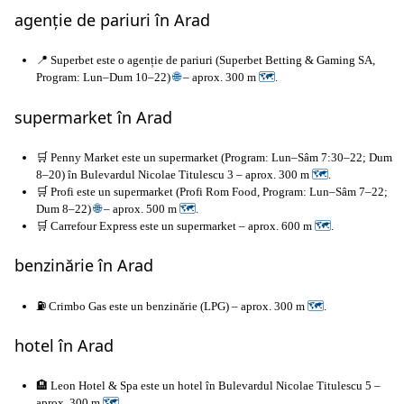
agenție de pariuri în Arad
📍 Superbet este o agenție de pariuri (Superbet Betting & Gaming SA,
Program: Lun–Dum 10–22)
🌐
– aprox. 300 m
🗺
.
supermarket în Arad
🛒 Penny Market este un supermarket (Program: Lun–Sâm 7:30–22; Dum
8–20) în Bulevardul Nicolae Titulescu 3 – aprox. 300 m
🗺
.
🛒 Profi este un supermarket (Profi Rom Food, Program: Lun–Sâm 7–22;
Dum 8–22)
🌐
– aprox. 500 m
🗺
.
🛒 Carrefour Express este un supermarket – aprox. 600 m
🗺
.
benzinărie în Arad
⛽ Crimbo Gas este un benzinărie (LPG) – aprox. 300 m
🗺
.
hotel în Arad
🏨 Leon Hotel & Spa este un hotel în Bulevardul Nicolae Titulescu 5 –
aprox. 300 m
🗺
.