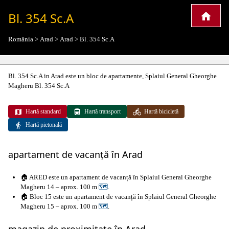
Bl. 354 Sc.A
România
>
Arad
>
Arad
>
Bl. 354 Sc.A
Bl. 354 Sc.A in Arad este un bloc de apartamente, Splaiul General Gheorghe
Magheru Bl. 354 Sc.A
Hartă standard
Hartă transport
Hartă bicicletă
Hartă pietonală
apartament de vacanță în Arad
🏠 ARED este un apartament de vacanță în Splaiul General Gheorghe
Magheru 14 – aprox. 100 m
🗺
.
🏠 Bloc 15 este un apartament de vacanță în Splaiul General Gheorghe
Magheru 15 – aprox. 100 m
🗺
.
magazin de proximitate în Arad