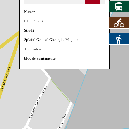
Număr
Bl. 354 Sc.A
Stradă
Splaiul General Gheorghe Magheru
Tip clădire
bloc de apartamente