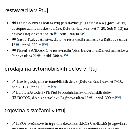
restavracija v Ptuj
🍽️ Laplac & Pizza Fabrika Ptuj je restavracija (Laplac d.o.o.) (pica, Wi-Fi,
dostopno za invalidske vozičke, Delovni čas: Pon–Pet 7–20; Sob 8–13) na
naslovu Rajšpova ulica 26
🌐
– pribl. 300 m
🗺
.
🍽️ Gastro Ptuj, gostinstvo, d.o.o. je restavracija na naslovu Rajšpova ulica
16
🌐
– pribl. 300 m
🗺
.
🍽️ Pizzerija ANDIAMO je restavracija (pica, burgerji, piščanec) na naslovu
Puhova ulica 21
🌐
– pribl. 300 m
🗺
.
prodajalna avtomobilskih delov v Ptuj
📍 Tiso je prodajalna avtomobilskih delov (Delovni čas: Pon–Pet 7–16;
Sob 7–12) – pribl. 300 m
🗺
.
📍 Euroton Avtodeli - PE Ptuj je prodajalna avtomobilskih delov
(EUROTON, d.o.o.) na naslovu Rajšpova ulica 18
🌐
– pribl. 300 m
🗺
.
trgovina s svečami v Ptuj
📍 ILKOS svečarstvo in trgovina d.o.o., PE ILKOS CANDLES je trgovina s
svečami (ILKOS svečarstvo in trgovina d.o.o., dostopno za invalidske