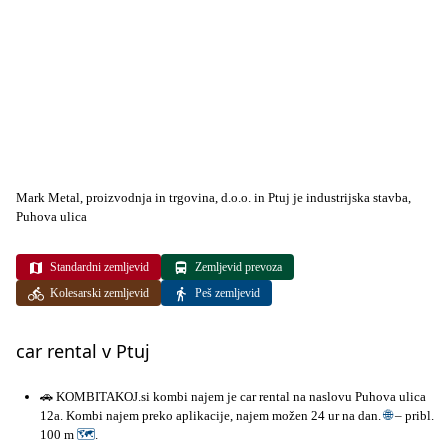
Mark Metal, proizvodnja in trgovina, d.o.o. in Ptuj je industrijska stavba,
Puhova ulica
Standardni zemljevid
Zemljevid prevoza
Kolesarski zemljevid
Peš zemljevid
car rental v Ptuj
🚗 KOMBITAKOJ.si kombi najem je car rental na naslovu Puhova ulica
12a. Kombi najem preko aplikacije, najem možen 24 ur na dan.
🌐
– pribl.
100 m
🗺
.