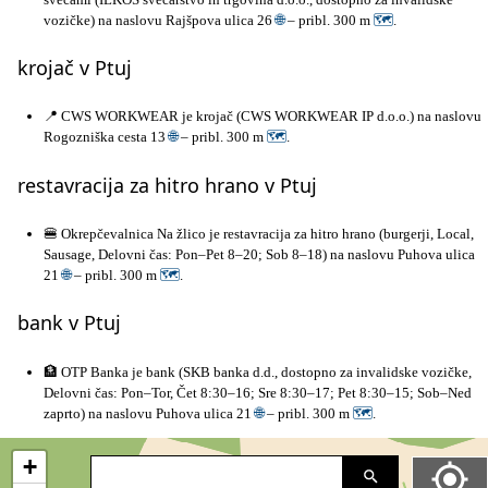
vozičke) na naslovu Rajšpova ulica 26
🌐
– pribl. 300 m
🗺
.
krojač v Ptuj
📍 CWS WORKWEAR je krojač (CWS WORKWEAR IP d.o.o.) na naslovu
Rogozniška cesta 13
🌐
– pribl. 300 m
🗺
.
restavracija za hitro hrano v Ptuj
🍔 Okrepčevalnica Na žlico je restavracija za hitro hrano (burgerji, Local,
Sausage, Delovni čas: Pon–Pet 8–20; Sob 8–18) na naslovu Puhova ulica
21
🌐
– pribl. 300 m
🗺
.
bank v Ptuj
🏦 OTP Banka je bank (SKB banka d.d., dostopno za invalidske vozičke,
Delovni čas: Pon–Tor, Čet 8:30–16; Sre 8:30–17; Pet 8:30–15; Sob–Ned
zaprto) na naslovu Puhova ulica 21
🌐
– pribl. 300 m
🗺
.
+