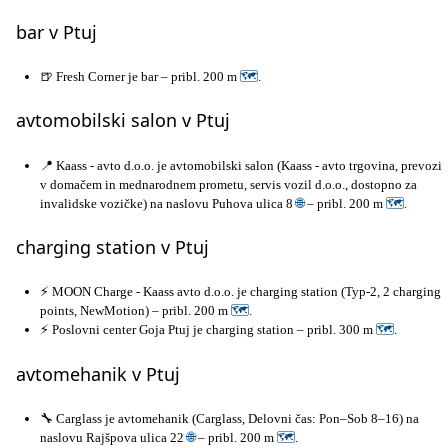
bar v Ptuj
🍺 Fresh Corner je bar – pribl. 200 m
🗺
.
avtomobilski salon v Ptuj
📍 Kaass - avto d.o.o. je avtomobilski salon (Kaass - avto trgovina, prevozi
v domačem in mednarodnem prometu, servis vozil d.o.o., dostopno za
invalidske vozičke) na naslovu Puhova ulica 8
🌐
– pribl. 200 m
🗺
.
charging station v Ptuj
⚡ MOON Charge - Kaass avto d.o.o. je charging station (Typ-2, 2 charging
points, NewMotion) – pribl. 200 m
🗺
.
⚡ Poslovni center Goja Ptuj je charging station – pribl. 300 m
🗺
.
avtomehanik v Ptuj
🔧 Carglass je avtomehanik (Carglass, Delovni čas: Pon–Sob 8–16) na
naslovu Rajšpova ulica 22
🌐
– pribl. 200 m
🗺
.