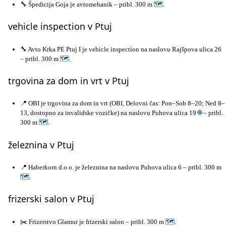
🔧 Špedicija Goja je avtomehanik – pribl. 300 m
🗺
.
vehicle inspection v Ptuj
🔧 Avto Krka PE Ptuj I je vehicle inspection na naslovu Rajšpova ulica 26
– pribl. 300 m
🗺
.
trgovina za dom in vrt v Ptuj
📍 OBI je trgovina za dom in vrt (OBI, Delovni čas: Pon–Sob 8–20; Ned 8–
13, dostopno za invalidske vozičke) na naslovu Puhova ulica 19
🌐
– pribl.
300 m
🗺
.
železnina v Ptuj
📍 Haberkorn d.o.o. je železnina na naslovu Puhova ulica 6 – pribl. 300 m
🗺
.
frizerski salon v Ptuj
✂️ Frizerstvo Glamur je frizerski salon – pribl. 300 m
🗺
.