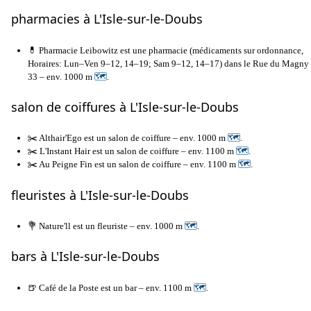
pharmacies à L'Isle-sur-le-Doubs
💊 Pharmacie Leibowitz est une pharmacie (médicaments sur ordonnance,
Horaires: Lun–Ven 9–12, 14–19; Sam 9–12, 14–17) dans le Rue du Magny
33 – env. 1000 m
🗺
.
salon de coiffures à L'Isle-sur-le-Doubs
✂️ Althair'Ego est un salon de coiffure – env. 1000 m
🗺
.
✂️ L'Instant Hair est un salon de coiffure – env. 1100 m
🗺
.
✂️ Au Peigne Fin est un salon de coiffure – env. 1100 m
🗺
.
fleuristes à L'Isle-sur-le-Doubs
💐 Nature'll est un fleuriste – env. 1000 m
🗺
.
bars à L'Isle-sur-le-Doubs
🍺 Café de la Poste est un bar – env. 1100 m
🗺
.