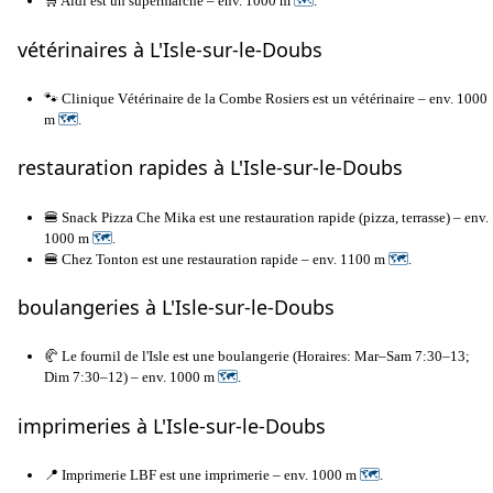
🛒 Aldi est un supermarché – env. 1000 m
🗺
.
vétérinaires à L'Isle-sur-le-Doubs
🐾 Clinique Vétérinaire de la Combe Rosiers est un vétérinaire – env. 1000
m
🗺
.
restauration rapides à L'Isle-sur-le-Doubs
🍔 Snack Pizza Che Mika est une restauration rapide (pizza, terrasse) – env.
1000 m
🗺
.
🍔 Chez Tonton est une restauration rapide – env. 1100 m
🗺
.
boulangeries à L'Isle-sur-le-Doubs
🥐 Le fournil de l'Isle est une boulangerie (Horaires: Mar–Sam 7:30–13;
Dim 7:30–12) – env. 1000 m
🗺
.
imprimeries à L'Isle-sur-le-Doubs
📍 Imprimerie LBF est une imprimerie – env. 1000 m
🗺
.