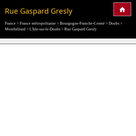
Rue Gaspard Gresly
France
>
France métropolitaine
>
Bourgogne-Franche-Comté
>
Doubs
>
Montbéliard
>
L'Isle-sur-le-Doubs
>
Rue Gaspard Gresly