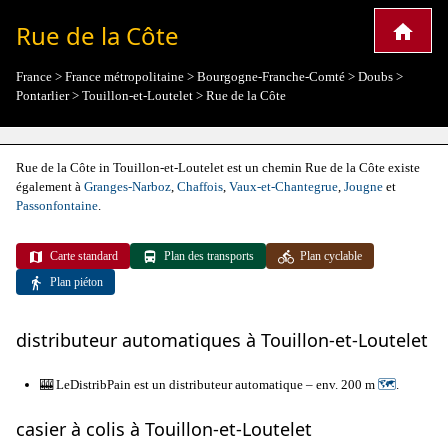
Rue de la Côte
France
>
France métropolitaine
>
Bourgogne-Franche-Comté
>
Doubs
>
Pontarlier
>
Touillon-et-Loutelet
>
Rue de la Côte
Rue de la Côte in Touillon-et-Loutelet est un chemin Rue de la Côte existe
également à
Granges-Narboz
,
Chaffois
,
Vaux-et-Chantegrue
,
Jougne
et
Passonfontaine
.
Carte standard
Plan des transports
Plan cyclable
Plan piéton
distributeur automatiques à Touillon-et-Loutelet
🎰 LeDistribPain est un distributeur automatique – env. 200 m
🗺
.
casier à colis à Touillon-et-Loutelet