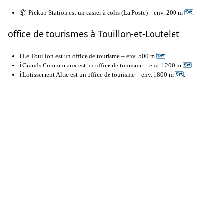
📦 Pickup Station est un casier à colis (La Poste) – env. 200 m
🗺
.
office de tourismes à Touillon-et-Loutelet
ℹ️ Le Touillon est un office de tourisme – env. 500 m
🗺
.
ℹ️ Grands Communaux est un office de tourisme – env. 1200 m
🗺
.
ℹ️ Lotissement Altic est un office de tourisme – env. 1800 m
🗺
.