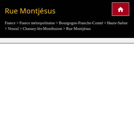
Rue Montjésus
France
>
France métropolitaine
>
Bourgogne-Franche-Comté
>
Haute-Saône
>
Vesoul
>
Chassey-lès-Montbozon
>
Rue Montjésus