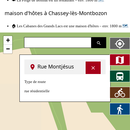
🍽️ La Forge de Bonnal est un restaurant – env. 1800 m
🗺
.
maison d'hôtes à Chassey-lès-Montbozon
🏠 Les Cabanes des Grands Lacs est une maison d'hôtes – env. 1800 m
🗺
.
+
−
Rue Montjésus
Type de route
rue résidentielle