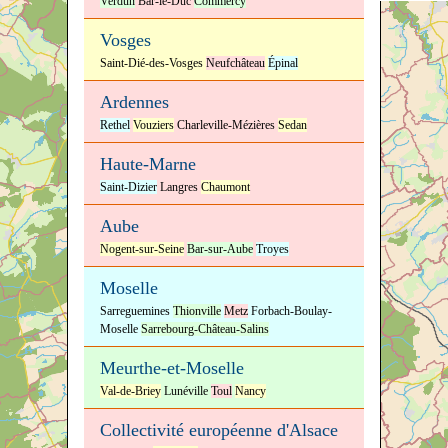
Verdun
Bar-le-Duc
Commercy
Vosges
Saint-Dié-des-Vosges
Neufchâteau
Épinal
Ardennes
Rethel
Vouziers
Charleville-Mézières
Sedan
Haute-Marne
Saint-Dizier
Langres
Chaumont
Aube
Nogent-sur-Seine
Bar-sur-Aube
Troyes
Moselle
Sarreguemines
Thionville
Metz
Forbach-Boulay-
Moselle
Sarrebourg-Château-Salins
Meurthe-et-Moselle
Val-de-Briey
Lunéville
Toul
Nancy
Collectivité européenne d'Alsace