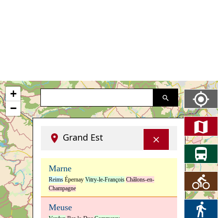
+
−
Grand Est
Marne
Reims
Épernay
Vitry-le-François
Châlons-en-
Champagne
Meuse