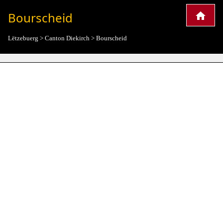
Bourscheid
Lëtzebuerg
>
Canton Diekirch
>
Bourscheid