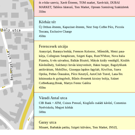
és e-bike szerviz
,
Xavér Étterem
,
TOM market
,
Xavér-kút
,
DUBAI
MARKET
,
Talléros falatozó
,
Tom Market
,
Opteam Szemüveg Szaküzletek
350m
Kórház tér
Új Otthon étterem
,
Kapuciner étterem
,
Next Step Coffee Pécs
,
Piccola
Toscana
,
Exclusive Change
450m
Ferencesek utcája
Aranycipó
,
Baranya borház
,
Ferences Kolostor.
,
Műemlék
,
Memi pasa-
kútja
,
Collegium Seraphicum
,
Szigeti Kapu
,
Rum'N'More
,
Nova Italia
Pizzeria
,
A vén szivarhoz
,
Balkán Bisztró
,
Mátyás király vendéglő
,
Kisülés
Kávéműhely
,
Széchenyi István könyvesbolt
,
Hakni burger
,
Bagolyfészek
antikvárium
,
MobiDisc
,
Giuseppa lapátos fagylalt
,
KiwiSun
,
Szava
Optika
,
Pethes Óraszalon
,
Pécsi Kesztyű
,
AutoClub Travel
,
Lana-Tex
kézimunka és gyöngybolt
,
Bűnös élvezetek kicsiny boltja
,
Szünet
Coffee&amp;Break
,
Martyn Ferenc Galéria
450m
Váradi Antal utca
CIB Bank + ATM
,
Csinos Presszó
,
Kisgőzős családi kávézó
,
Comenius
Nyelviskola
,
Megyei kórház
500m
Garay utca
Minaret
,
Barbakán patika
,
Szigeti külváros
,
Tom Market
,
INSZI
,
Bringatúra kerékpárbolt és szerviz
,
Kacagó családi bölcsőde
,
Gyógypont
,