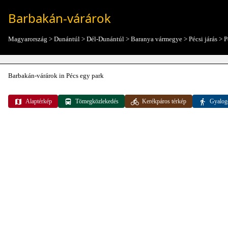
Barbakán-várárok
Magyarország
>
Dunántúl
>
Dél-Dunántúl
>
Baranya vármegye
>
Pécsi járás
>
P
Barbakán-várárok in Pécs egy park
Alaptérkép
Tömegközlekedés
Kerékpáros térkép
Gyalog