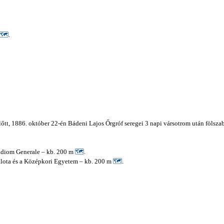
🗺
.
ezelőtt, 1886. október 22-én Bádeni Lajos Őrgróf seregei 3 napi vársotrom után fölsz
tudiom Generale – kb. 200 m
🗺
.
palota és a Középkori Egyetem – kb. 200 m
🗺
.