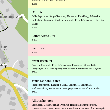
szökőkút
,
Rhimer-kút
,
Fusion Grill
250m
Dóm tér
Cella Septichora Látogatóközpont
,
Történelmi Emlékhely
,
Tröténelmi
Emlékhely
,
Középkori Egyetem
,
Műemlék
,
Pécsi Egyházmegyei Levéltár
,
Balett
300m
Forbát Alfréd utca
300m
Sánc utca
300m
Szent István tér
Nővérek
,
Műemlék
,
Pécsi Egyházmegye Prohászka Otthon
,
Littke
Pezsgőgyár 1859
,
Zirci apátság szálláshelye
,
Szent István tér
,
Régészet
350m
Janus Pannonius utca
Pezsgőház étterem
,
Lakatfal 3. 2013
,
Lakatfal 1.
,
Lakatfal 2.
,
Zarándokszállás
,
Koller József
,
Pécs (Sopianae) ókeresztény temetője
350m
Alkotmány utca
Erste Bank
,
Csikor Kálmán
,
Premium Housing Ingatlanközvetítő
,
Alkotmány utca
,
Pécsi Sörök Boltja
,
Sörfőzde
,
FlashBikeZója - Kerékpár