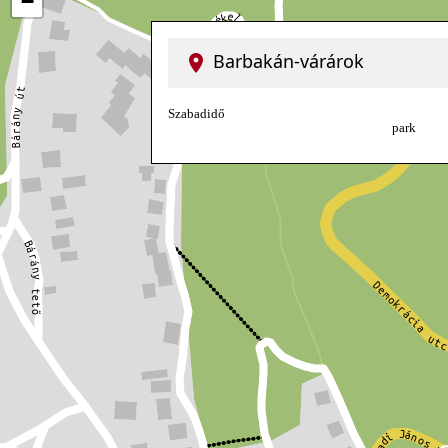
−
Barbakán-várárok
Szabadidő
park