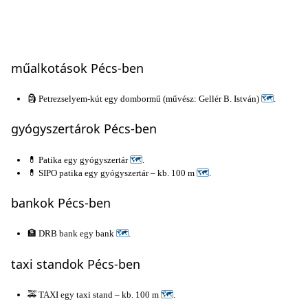
műalkotások Pécs-ben
🗿 Petrezselyem-kút egy dombormű (művész: Gellér B. István)
🗺
.
gyógyszertárok Pécs-ben
💊 Patika egy gyógyszertár
🗺
.
💊 SIPO patika egy gyógyszertár – kb. 100 m
🗺
.
bankok Pécs-ben
🏦 DRB bank egy bank
🗺
.
taxi standok Pécs-ben
🚕 TAXI egy taxi stand – kb. 100 m
🗺
.