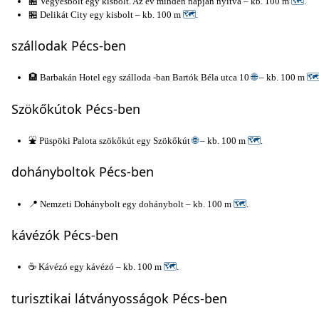
🏪 Vegyesbolt egy kisbolt. Az év minden napján nyitva – kb. 100 m
🗺
.
🏪 Delikát City egy kisbolt – kb. 100 m
🗺
.
szállodak Pécs-ben
🏨 Barbakán Hotel egy szálloda -ban Bartók Béla utca 10
🌐
– kb. 100 m

Szökőkútok Pécs-ben
⛲ Püspöki Palota szökőkút egy Szökőkút
🌐
– kb. 100 m
🗺
.
dohányboltok Pécs-ben
📍 Nemzeti Dohánybolt egy dohánybolt – kb. 100 m
🗺
.
kávézók Pécs-ben
☕ Kávézó egy kávézó – kb. 100 m
🗺
.
turisztikai látványosságok Pécs-ben