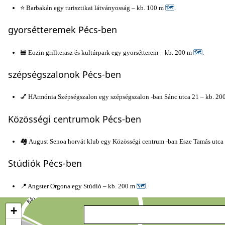
⭐ Barbakán egy turisztikai látványosság – kb. 100 m
🗺
.
gyorsétteremek Pécs-ben
🍔 Eozin grillterasz és kultúrpark egy gyorsétterem – kb. 200 m
🗺
.
szépségszalonok Pécs-ben
💅 HArmónia Szépségszalon egy szépségszalon -ban Sánc utca 21 – kb. 2
Közösségi centrumok Pécs-ben
🏘️ August Senoa horvát klub egy Közösségi centrum -ban Esze Tamás utca
Stúdiók Pécs-ben
📍 Angster Orgona egy Stúdió – kb. 200 m
🗺
.
+