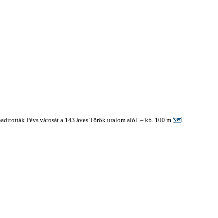
abadították Pévs városát a 143 áves Török uralom alól. – kb. 100 m
🗺
.