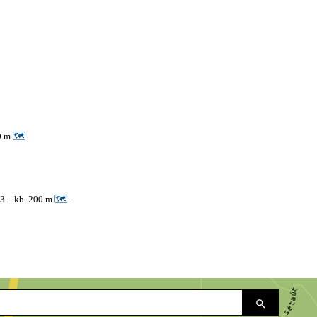
00 m
🗺
.
 3 – kb. 200 m
🗺
.