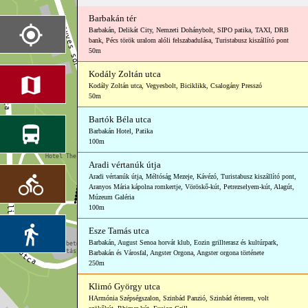
Barbakán tér
Barbakán
,
Delikát City
,
Nemzeti Dohánybolt
,
SIPO patika
,
TAXI
,
DRB
bank
,
Pécs török uralom alóli felszabadulása
,
Turistabusz kiszállító pont
50m
Kodály Zoltán utca
Kodály Zoltán utca
,
Vegyesbolt
,
Biciklikk
,
Csalogány Presszó
50m
Bartók Béla utca
Barbakán Hotel
,
Patika
100m
Aradi vértanúk útja
Aradi vértanúk útja
,
Méltóság Mezeje
,
Kávézó
,
Turistabusz kiszállító pont
,
Aranyos Mária kápolna romkertje
,
Vöröskő-kút
,
Petrezselyem-kút
,
Alagút
,
Múzeum Galéria
100m
Esze Tamás utca
Barbakán
,
August Senoa horvát klub
,
Eozin grillterasz és kultúrpark
,
Barbakán és Városfal
,
Angster Orgona
,
Angster orgona története
250m
Klimó György utca
HArmónia Szépségszalon
,
Szinbád Panzió
,
Szinbád étterem
,
volt