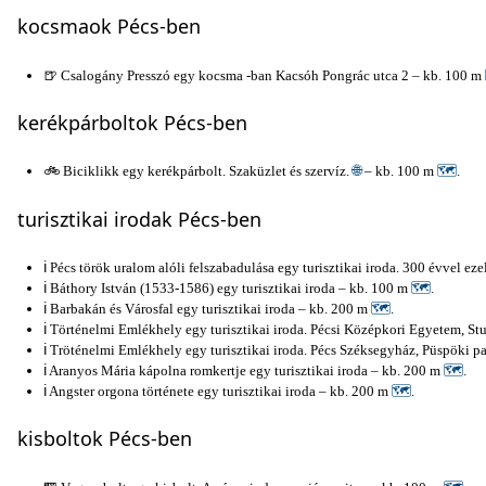
kocsmаok Pécs-ben
🍺 Csalogány Presszó egy kocsmа -ban Kacsóh Pongrác utca 2 – kb. 100 m
kerékpárboltok Pécs-ben
🚲 Biciklikk egy kerékpárbolt. Szaküzlet és szervíz.
🌐
– kb. 100 m
🗺
.
turisztikai irodak Pécs-ben
ℹ️ Pécs török uralom alóli felszabadulása egy turisztikai iroda. 300 évvel 
ℹ️ Báthory István (1533-1586) egy turisztikai iroda – kb. 100 m
🗺
.
ℹ️ Barbakán és Városfal egy turisztikai iroda – kb. 200 m
🗺
.
ℹ️ Történelmi Emlékhely egy turisztikai iroda. Pécsi Középkori Egyetem, S
ℹ️ Tröténelmi Emlékhely egy turisztikai iroda. Pécs Széksegyház, Püspöki 
ℹ️ Aranyos Mária kápolna romkertje egy turisztikai iroda – kb. 200 m
🗺
.
ℹ️ Angster orgona története egy turisztikai iroda – kb. 200 m
🗺
.
kisboltok Pécs-ben