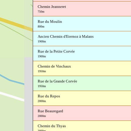
Chemin Jeanneret
750m
Rue du Moulin
800m
Ancien Chemin d'Eternoz à Malans
1900m
Rue de la Petite Corvée
1900m
Chemin de Vinchaux
1950m
Rue de la Grande Corvée
1950m
Rue du Repos
2000m
Rue Beauregard
2000m
Chemin du Thyas
2000m