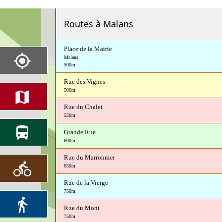
Routes à Malans
Place de la Mairie
Malans
500m
Rue des Vignes
500m
Rue du Chalet
550m
Grande Rue
600m
Rue du Marronnier
650m
Rue de la Vierge
750m
Rue du Mont
750m