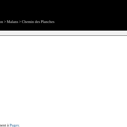
on
>
Malans
>
Chemin des Planches
ment à
Pugey
.