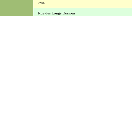
2200m
Rue des Longs Dessous
Delmelle Jean-Louis
2200m
Rue des Longs Champs
2250m
Rue Saint-Léger
2300m
Rue Touvret
2350m
Chemin d'Amancey
2350m
Chemin des Vignes
2350m
Rue de Sur Roche
2350m
Rue des Rosiers
École élémentaire publique Palmyr Ulderic Cordier