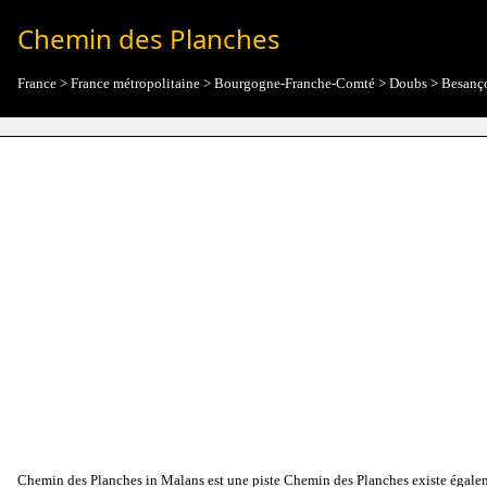
Chemin des Planches
France
>
France métropolitaine
>
Bourgogne-Franche-Comté
>
Doubs
>
Besanç
Chemin des Planches in Malans est une piste Chemin des Planches existe égale