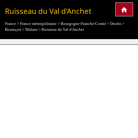
Ruisseau du Val d'Anchet
France
>
France métropolitaine
>
Bourgogne-Franche-Comté
>
Doubs
>
Besançon
>
Malans
>
Ruisseau du Val d'Anchet