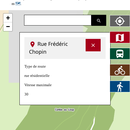
m
🗺
.
+
−
Rue Frédéric
Chopin
Type de route
rue résidentielle
Vitesse maximale
30