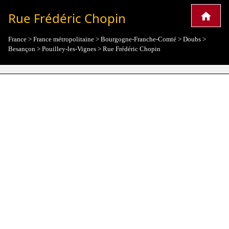
Rue Frédéric Chopin
France
>
France métropolitaine
>
Bourgogne-Franche-Comté
>
Doubs
>
Besançon
>
Pouilley-les-Vignes
>
Rue Frédéric Chopin