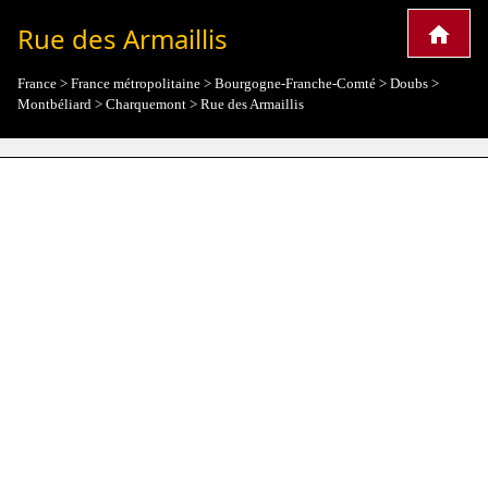
Rue des Armaillis
France
>
France métropolitaine
>
Bourgogne-Franche-Comté
>
Doubs
>
Montbéliard
>
Charquemont
>
Rue des Armaillis