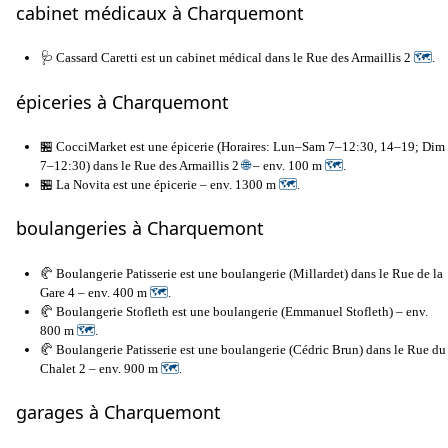
cabinet médicaux à Charquemont
🩺 Cassard Caretti est un cabinet médical dans le Rue des Armaillis 2
🗺
.
épiceries à Charquemont
🏪 CocciMarket est une épicerie (Horaires: Lun–Sam 7–12:30, 14–19; Dim
7–12:30) dans le Rue des Armaillis 2
🌐
– env. 100 m
🗺
.
🏪 La Novita est une épicerie – env. 1300 m
🗺
.
boulangeries à Charquemont
🥐 Boulangerie Patisserie est une boulangerie (Millardet) dans le Rue de la
Gare 4 – env. 400 m
🗺
.
🥐 Boulangerie Stofleth est une boulangerie (Emmanuel Stofleth) – env.
800 m
🗺
.
🥐 Boulangerie Patisserie est une boulangerie (Cédric Brun) dans le Rue du
Chalet 2 – env. 900 m
🗺
.
garages à Charquemont