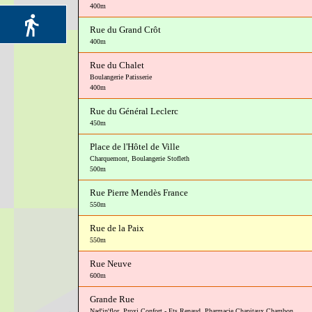
400m
Rue du Grand Crôt
400m
Rue du Chalet
Boulangerie Patisserie
400m
Rue du Général Leclerc
450m
Place de l'Hôtel de Ville
Charquemont
,
Boulangerie Stofleth
500m
Rue Pierre Mendès France
550m
Rue de la Paix
550m
Rue Neuve
600m
Grande Rue
Nad'in'flor
,
Proxi Confort - Ets Renaud
,
Pharmacie Chapitaux Chambon
,