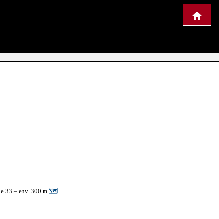
ue 33 – env. 300 m
🗺
.