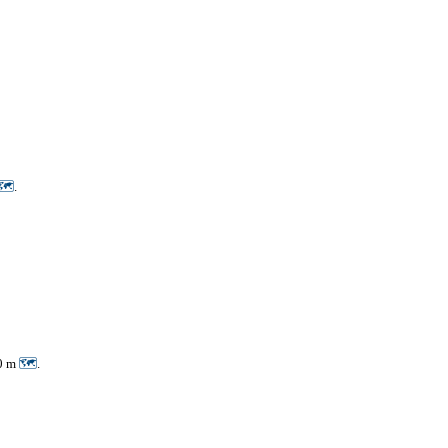
🗺
.
00 m
🗺
.