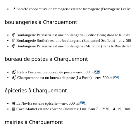
📍 Société coopérative de fromagerie est une fromagerie (Fromagerie Les 
boulangeries à Charquemont
🥐 Boulangerie Patisserie est une boulangerie (Cédric Brun) dans le Rue d
🥐 Boulangerie Stofleth est une boulangerie (Emmanuel Stofleth) – env. 5
🥐 Boulangerie Patisserie est une boulangerie (Millardet) dans le Rue de la
bureau de postes à Charquemont
📬 Relais Poste est un bureau de poste – env. 500 m
🗺
.
📬 Charquemont est un bureau de poste (La Poste) – env. 500 m
🗺
.
épiceries à Charquemont
🏪 La Novita est une épicerie – env. 500 m
🗺
.
🏪 CocciMarket est une épicerie (Horaires: Lun–Sam 7–12:30, 14–19; Dim 
mairies à Charquemont