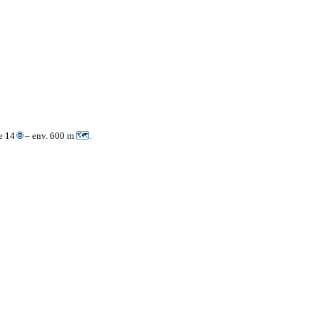
ue 14
🌐
– env. 600 m
🗺
.