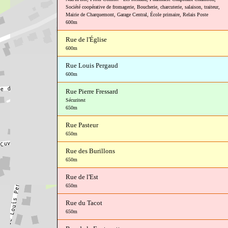
Société coopérative de fromagerie
,
Boucherie, charcuterie, salaison, traiteur
,
Mairie de Charquemont
,
Garage Central
,
École primaire
,
Relais Poste
600m
Rue de l'Église
600m
Rue Louis Pergaud
600m
Rue Pierre Fressard
Sécuritest
650m
Rue Pasteur
650m
Rue des Burillons
650m
Rue de l'Est
650m
Rue du Tacot
650m