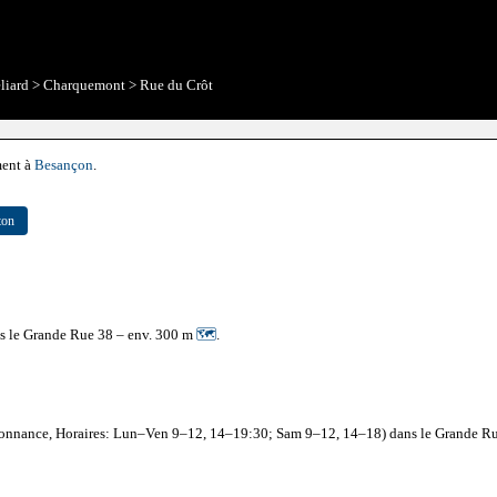
liard
>
Charquemont
>
Rue du Crôt
ment à
Besançon
.
ton
ans le Grande Rue 38 – env. 300 m
🗺
.
onnance, Horaires: Lun–Ven 9–12, 14–19:30; Sam 9–12, 14–18) dans le Grande R