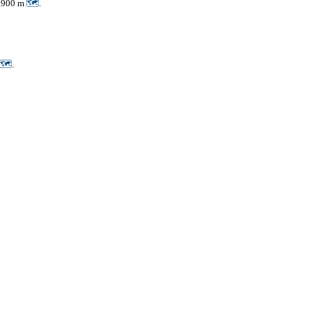
. 900 m
🗺
.
🗺
.