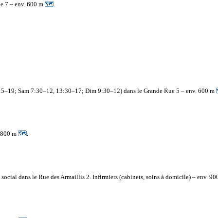
ue 7 – env. 600 m
🗺
.
3:15–19; Sam 7:30–12, 13:30–17; Dim 9:30–12) dans le Grande Rue 5 – env. 600 m
. 800 m
🗺
.
ocial dans le Rue des Armaillis 2. Infirmiers (cabinets, soins à domicile) – env. 9