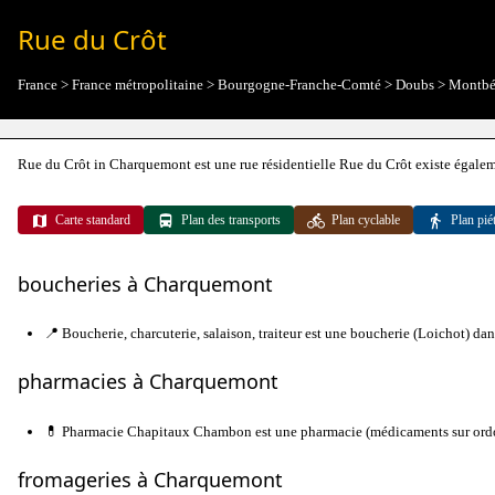
Rue du Crôt
France
>
France métropolitaine
>
Bourgogne-Franche-Comté
>
Doubs
>
Montbé
Rue du Crôt in Charquemont est une rue résidentielle Rue du Crôt existe égale
Carte standard
Plan des transports
Plan cyclable
Plan pié
boucheries à Charquemont
📍 Boucherie, charcuterie, salaison, traiteur est une boucherie (Loichot) d
pharmacies à Charquemont
💊 Pharmacie Chapitaux Chambon est une pharmacie (médicaments sur ord
fromageries à Charquemont