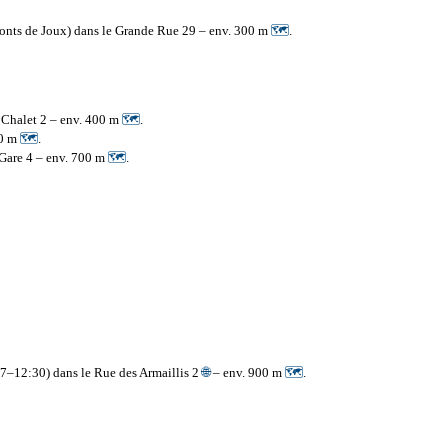
Monts de Joux) dans le Grande Rue 29 – env. 300 m
🗺
.
u Chalet 2 – env. 400 m
🗺
.
00 m
🗺
.
 Gare 4 – env. 700 m
🗺
.
7–12:30) dans le Rue des Armaillis 2
🌐
– env. 900 m
🗺
.