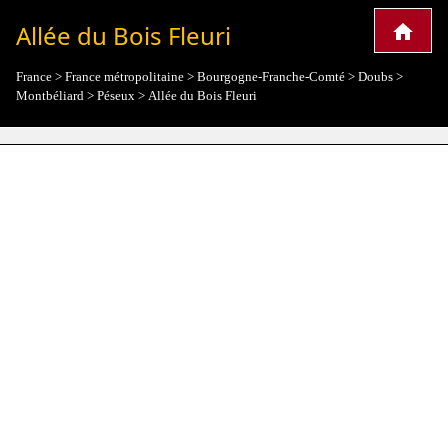
Allée du Bois Fleuri
France
>
France métropolitaine
>
Bourgogne-Franche-Comté
>
Doubs
>
Montbéliard
>
Péseux
>
Allée du Bois Fleuri