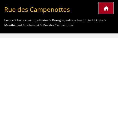
Rue des Campenottes
France
>
France métropolitaine
>
Bourgogne-Franche-Comté
>
Doubs
>
Montbéliard
>
Solemont
>
Rue des Campenottes