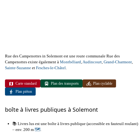
Rue des Campenottes in Solemont est une route communale Rue des
Campenottes existe également à
Montbéliard
,
Audincourt
,
Grand-Charmont
,
Sainte-Suzanne
et
Fesches-le-Châtel
.
Carte standard
Plan des transports
Plan cyclable
Plan piéton
boîte à livres publiques à Solemont
📚 Livres lus est une boîte à livres publique (accessible en fauteuil roulant)
– env. 200 m
🗺
.