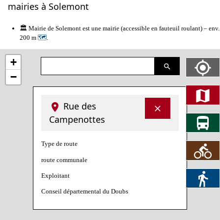
mairies à Solemont
🏛️ Mairie de Solemont est une mairie (accessible en fauteuil roulant) – env.
200 m
🗺
.
+
−
Rue des
Campenottes
Type de route
route communale
Exploitant
Conseil départemental du Doubs