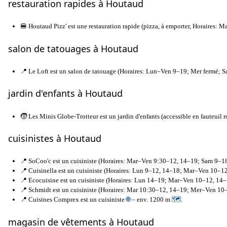
restauration rapides à Houtaud
🍔 Houtaud Pizz' est une restauration rapide (pizza, à emporter, Horaires:
salon de tatouages à Houtaud
📍 Le Loft est un salon de tatouage (Horaires: Lun–Ven 9–19; Mer fermé; S
jardin d'enfants à Houtaud
🧒 Les Minis Globe-Trotteur est un jardin d'enfants (accessible en fauteuil 
cuisinistes à Houtaud
📍 SoCoo'c est un cuisiniste (Horaires: Mar–Ven 9:30–12, 14–19; Sam 9–1
📍 Cuisinella est un cuisiniste (Horaires: Lun 9–12, 14–18; Mar–Ven 10–
📍 Ecocuisine est un cuisiniste (Horaires: Lun 14–19; Mar–Ven 10–12, 1
📍 Schmidt est un cuisiniste (Horaires: Mar 10:30–12, 14–19; Mer–Ven 1
📍 Cuisines Comprex est un cuisiniste
🌐
– env. 1200 m
🗺
.
magasin de vêtements à Houtaud