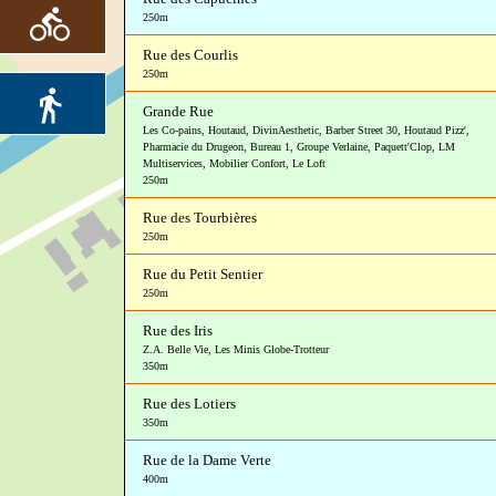
250m
Rue des Courlis
250m
Grande Rue
Les Co-pains
,
Houtaud
,
DivinAesthetic
,
Barber Street 30
,
Houtaud Pizz'
,
Pharmacie du Drugeon
,
Bureau 1
,
Groupe Verlaine
,
Paquett'Clop
,
LM
Multiservices
,
Mobilier Confort
,
Le Loft
250m
Rue des Tourbières
250m
Rue du Petit Sentier
250m
Rue des Iris
Z.A. Belle Vie
,
Les Minis Globe-Trotteur
350m
Rue des Lotiers
350m
Rue de la Dame Verte
400m