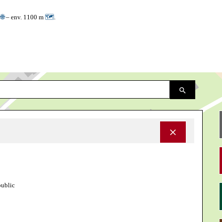
3
🌐
– env. 1100 m
🗺
.
public