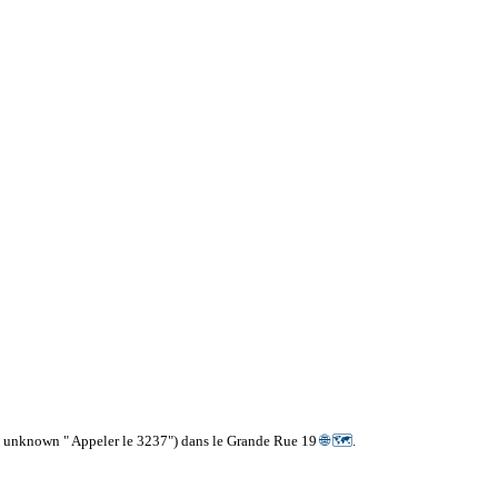
m unknown " Appeler le 3237") dans le Grande Rue 19
🌐
🗺
.