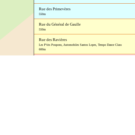
Rue des Primevères
550m
Rue du Général de Gaulle
550m
Rue des Ravières
Les P'tits Poupons
,
Automobiles Santos Lopes
,
Tempo Dance Class
600m
Rue du Puits
600m
Rue Nationale
650m
C5
700m
Rue de la Sablière
Alentours de Pontarlier
700m
Rue de la Planchotte
750m