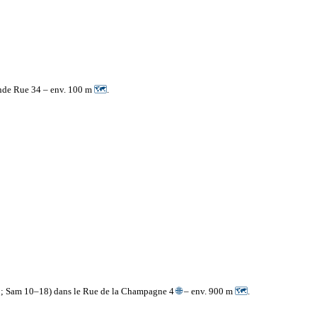
ande Rue 34 – env. 100 m
🗺
.
9; Sam 10–18) dans le Rue de la Champagne 4
🌐
– env. 900 m
🗺
.