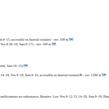
m 9–15, accessible en fauteuil roulant) – env. 100 m
🗺
.
9; Ven 8:30–19; Sam 9–17) – env. 100 m
🗺
.
fermé; Sam 10–15)
🗺
.
, 14–19; Ven 9–19; Sam 9–16, accessible en fauteuil roulant)
🌐
– env. 1200 m
🗺
.
nt, médicaments sur ordonnance, Horaires: Lun–Ven 9–12:15, 14–20; Sam 9–18; Di