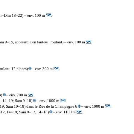
 Mar–Dim 18–22) – env. 100 m
🗺
.
am 9–15, accessible en fauteuil roulant) – env. 100 m
🗺
.
roulant, 12 places)
🌐
– env. 300 m
🗺
.
8)
🌐
– env. 700 m
🗺
.
12, 14–19; Sam 9–18)
🌐
– env. 1000 m
🗺
.
4–19; Sam 10–18) dans le Rue de la Champagne 6
🌐
– env. 1000 m
🗺
.
0–12, 14–19; Sam 9–12, 14–18)
🌐
– env. 1100 m
🗺
.