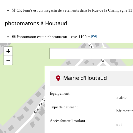
👗 OK Jean’s est un magasin de vêtements dans le Rue de la Champagne 1
photomatons à Houtaud
📸 Photomaton est un photomaton – env. 1100 m
🗺
.
+
−
Mairie d'Houtaud
Équipement
mairie
Type de bâtiment
bâtiment 
Accès fauteuil roulant
oui