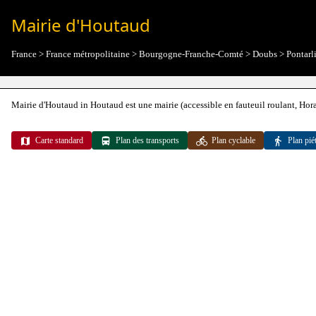
Mairie d'Houtaud
France
>
France métropolitaine
>
Bourgogne-Franche-Comté
>
Doubs
>
Pontarl
Mairie d'Houtaud in Houtaud est une mairie (accessible en fauteuil roulant, H
Carte standard
Plan des transports
Plan cyclable
Plan pié