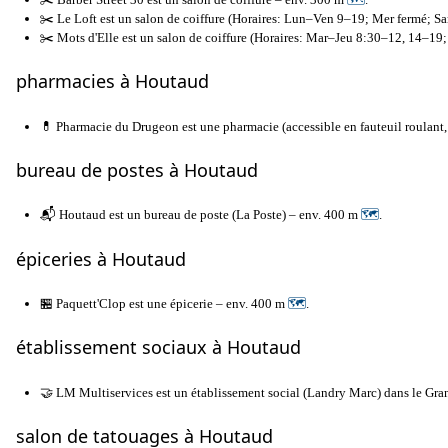
✂️ Le Loft est un salon de coiffure (Horaires: Lun–Ven 9–19; Mer fermé; Sa
✂️ Mots d'Elle est un salon de coiffure (Horaires: Mar–Jeu 8:30–12, 14–1
pharmacies à Houtaud
💊 Pharmacie du Drugeon est une pharmacie (accessible en fauteuil roula
bureau de postes à Houtaud
📬 Houtaud est un bureau de poste (La Poste) – env. 400 m
🗺
.
épiceries à Houtaud
🏪 Paquett'Clop est une épicerie – env. 400 m
🗺
.
établissement sociaux à Houtaud
🤝 LM Multiservices est un établissement social (Landry Marc) dans le Gr
salon de tatouages à Houtaud