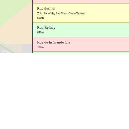
Rue des Iris
Z.A. Belle Vie
,
Les Minis Globe-Trotteur
650m
Rue Belney
650m
Rue de la Grande Oie
700m
Rue des Moutures
700m
La Belle Vie
700m
C5
750m
Rue des Champs Jolis
800m
Commerces à Houtaud