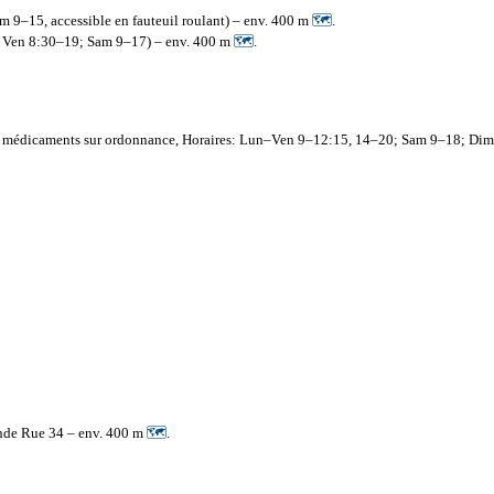
m 9–15, accessible en fauteuil roulant) – env. 400 m
🗺
.
9; Ven 8:30–19; Sam 9–17) – env. 400 m
🗺
.
nt, médicaments sur ordonnance, Horaires: Lun–Ven 9–12:15, 14–20; Sam 9–18; Di
ande Rue 34 – env. 400 m
🗺
.