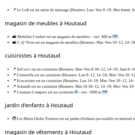
📍 Le Loft est un salon de tatouage (Horaires: Lun–Ven 9–19; Mer fermé; S
magasin de meubles à Houtaud
🛋️ Mobilier Confort est un magasin de meubles – env. 400 m
🗺
.
🛋️ C @ Vivre est un magasin de meubles (Horaires: Mar–Ven 10–12, 14–1
cuisinistes à Houtaud
📍 SoCoo'c est un cuisiniste (Horaires: Mar–Ven 9:30–12, 14–19; Sam 9–1
📍 Cuisinella est un cuisiniste (Horaires: Lun 9–12, 14–18; Mar–Ven 10–
📍 Ecocuisine est un cuisiniste (Horaires: Lun 14–19; Mar–Ven 10–12, 1
📍 Schmidt est un cuisiniste (Horaires: Mar 10:30–12, 14–19; Mer–Ven 1
📍 Cuisines Comprex est un cuisiniste
🌐
– env. 1000 m
🗺
.
jardin d'enfants à Houtaud
🧒 Les Minis Globe-Trotteur est un jardin d'enfants (accessible en fauteuil 
magasin de vêtements à Houtaud