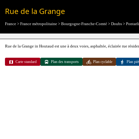
Rue de la Grange
France
>
France métropolitaine
>
Bourgogne-Franche-Comté
>
Doubs
>
Pontarl
Rue de la Grange in Houtaud est une à deux voies, asphaltée, éclairée rue résid
Carte standard
Plan des transports
Plan cyclable
Plan pié