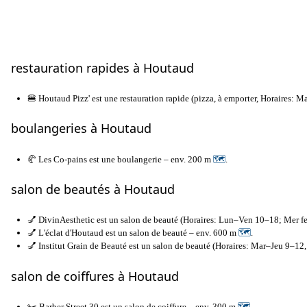
restauration rapides à Houtaud
🍔 Houtaud Pizz' est une restauration rapide (pizza, à emporter, Horaires:
boulangeries à Houtaud
🥐 Les Co-pains est une boulangerie – env. 200 m
🗺
.
salon de beautés à Houtaud
💅 DivinAesthetic est un salon de beauté (Horaires: Lun–Ven 10–18; Mer 
💅 L'éclat d'Houtaud est un salon de beauté – env. 600 m
🗺
.
💅 Institut Grain de Beauté est un salon de beauté (Horaires: Mar–Jeu 9–12
salon de coiffures à Houtaud
✂️ Barber Street 30 est un salon de coiffure – env. 300 m
🗺
.