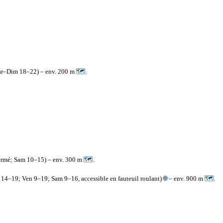
 Mar–Dim 18–22) – env. 200 m
🗺
.
fermé; Sam 10–15) – env. 300 m
🗺
.
, 14–19; Ven 9–19; Sam 9–16, accessible en fauteuil roulant)
🌐
– env. 900 m
🗺
.