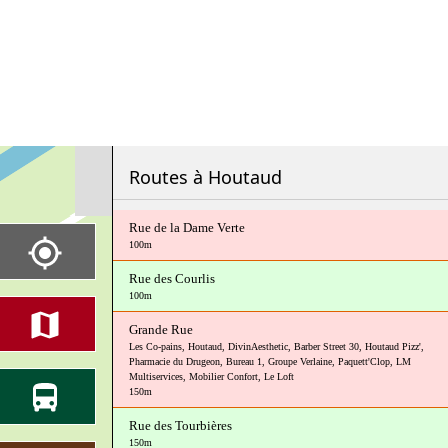
Routes à Houtaud
Rue de la Dame Verte
100m
Rue des Courlis
100m
Grande Rue
Les Co-pains
,
Houtaud
,
DivinAesthetic
,
Barber Street 30
,
Houtaud Pizz'
,
Pharmacie du Drugeon
,
Bureau 1
,
Groupe Verlaine
,
Paquett'Clop
,
LM
Multiservices
,
Mobilier Confort
,
Le Loft
150m
Rue des Tourbières
150m