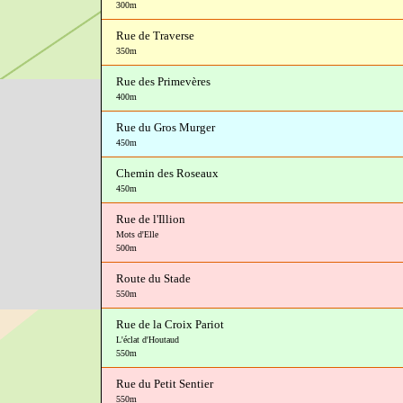
300m
Rue de Traverse
350m
Rue des Primevères
400m
Rue du Gros Murger
450m
Chemin des Roseaux
450m
Rue de l'Illion
Mots d'Elle
500m
Route du Stade
550m
Rue de la Croix Pariot
L'éclat d'Houtaud
550m
Rue du Petit Sentier
550m