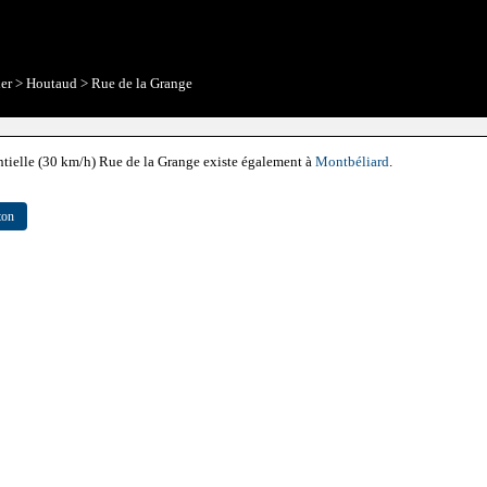
ier
>
Houtaud
>
Rue de la Grange
entielle (30 km/h) Rue de la Grange existe également à
Montbéliard
.
ton