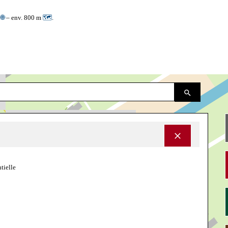
3
🌐
– env. 800 m
🗺
.
ntielle