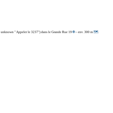
m unknown " Appeler le 3237") dans le Grande Rue 19
🌐
– env. 300 m
🗺
.