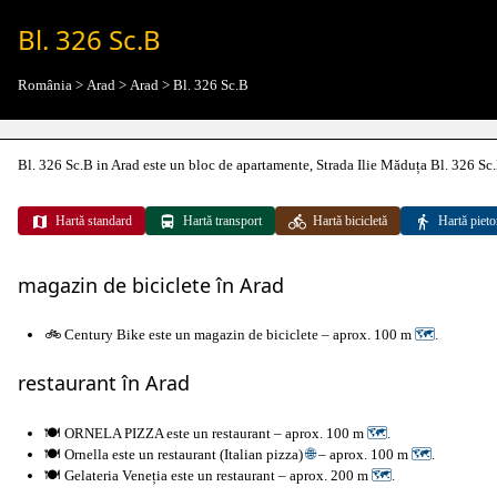
Bl. 326 Sc.B
România
>
Arad
>
Arad
>
Bl. 326 Sc.B
Bl. 326 Sc.B in Arad este un bloc de apartamente, Strada Ilie Măduța Bl. 326 Sc
Hartă standard
Hartă transport
Hartă bicicletă
Hartă pieto
magazin de biciclete în Arad
🚲 Century Bike este un magazin de biciclete – aprox. 100 m
🗺
.
restaurant în Arad
🍽️ ORNELA PIZZA este un restaurant – aprox. 100 m
🗺
.
🍽️ Ornella este un restaurant (Italian pizza)
🌐
– aprox. 100 m
🗺
.
🍽️ Gelateria Veneția este un restaurant – aprox. 200 m
🗺
.