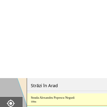
Străzi în Arad
Strada Alexandru Popescu Negură
100m