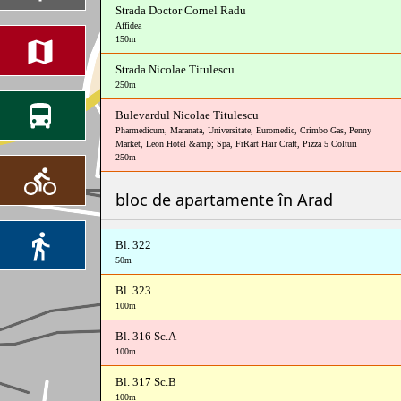
Strada Doctor Cornel Radu
Affidea
150m
Strada Nicolae Titulescu
250m
Bulevardul Nicolae Titulescu
Pharmedicum
,
Maranata
,
Universitate
,
Euromedic
,
Crimbo Gas
,
Penny
Market
,
Leon Hotel &amp; Spa
,
FrRart Hair Craft
,
Pizza 5 Colțuri
250m
bloc de apartamente în Arad
Bl. 322
50m
Bl. 323
100m
Bl. 316 Sc.A
100m
Bl. 317 Sc.B
100m