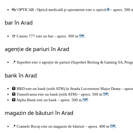
👓 OPTICAB - Optică medicală și optometrie este o optică
🌐
– aprox. 300
bar în Arad
🍺 Casino 777 este un bar – aprox. 300 m
🗺
.
agenție de pariuri în Arad
📍 Superbet este o agenție de pariuri (Superbet Betting & Gaming SA, P
bank în Arad
🏦 BRD este un bank (with ATM) în Strada Locotenent Major Duma – apro
🏦 Transilvania este un bank (with ATM) – aprox. 500 m
🗺
.
🏦 Alpha Bank este un bank – aprox. 500 m
🗺
.
magazin de băuturi în Arad
📍 Cramele Recaș este un magazin de băuturi – aprox. 400 m
🗺
.