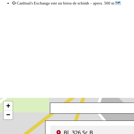
💱 Cardinal's Exchange este un birou de schimb – aprox. 500 m
🗺
.
+
−
Bl. 326 Sc.B