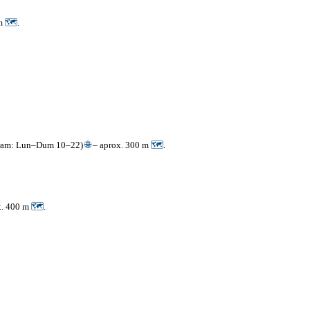
 m
🗺
.
rogram: Lun–Dum 10–22)
🌐
– aprox. 300 m
🗺
.
x. 400 m
🗺
.