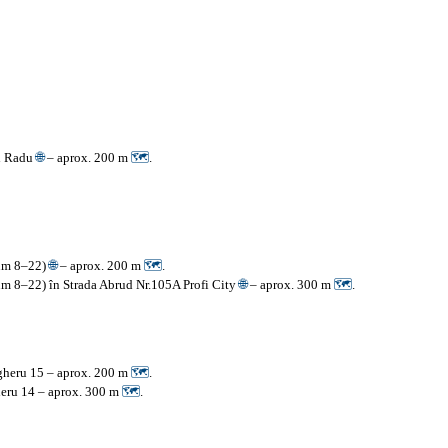
el Radu
🌐
– aprox. 200 m
🗺
.
Dum 8–22)
🌐
– aprox. 200 m
🗺
.
m 8–22) în Strada Abrud Nr.105A Profi City
🌐
– aprox. 300 m
🗺
.
gheru 15 – aprox. 200 m
🗺
.
eru 14 – aprox. 300 m
🗺
.