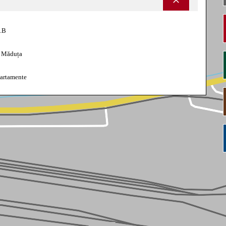
c.B
e Măduța
partamente