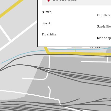
Număr
Bl. 326 S
Stradă
Strada Ili
Tip clădire
bloc de a