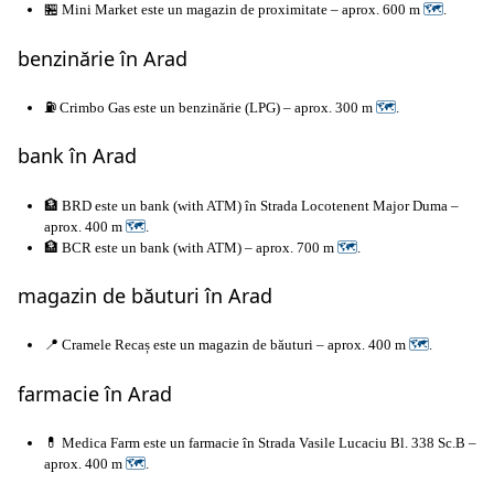
🏪 Mini Market este un magazin de proximitate – aprox. 600 m
🗺
.
benzinărie în Arad
⛽ Crimbo Gas este un benzinărie (LPG) – aprox. 300 m
🗺
.
bank în Arad
🏦 BRD este un bank (with ATM) în Strada Locotenent Major Duma –
aprox. 400 m
🗺
.
🏦 BCR este un bank (with ATM) – aprox. 700 m
🗺
.
magazin de băuturi în Arad
📍 Cramele Recaș este un magazin de băuturi – aprox. 400 m
🗺
.
farmacie în Arad
💊 Medica Farm este un farmacie în Strada Vasile Lucaciu Bl. 338 Sc.B –
aprox. 400 m
🗺
.