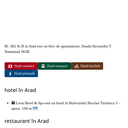
Bl. 362 Sc.B in Arad este un bloc de apartamente, Strada Alexandru T.
Stamatiad 362B
Hartă standard
Hartă transport
Hartă bicicletă
Hartă pietonală
hotel în Arad
🏨 Leon Hotel & Spa este un hotel în Bulevardul Nicolae Titulescu 5 –
aprox. 100 m
🗺
.
restaurant în Arad