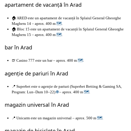
apartament de vacanță în Arad
🏠 ARED este un apartament de vacanță în Splaiul General Gheorghe
Magheru 14 – aprox. 400 m
🗺
.
🏠 Bloc 15 este un apartament de vacanță în Splaiul General Gheorghe
Magheru 15 – aprox. 400 m
🗺
.
bar în Arad
🍺 Casino 777 este un bar – aprox. 400 m
🗺
.
agenție de pariuri în Arad
📍 Superbet este o agenție de pariuri (Superbet Betting & Gaming SA,
Program: Lun–Dum 10–22)
🌐
– aprox. 400 m
🗺
.
magazin universal în Arad
📍 Unicarm este un magazin universal – aprox. 500 m
🗺
.
magazin de biciclete în Arad