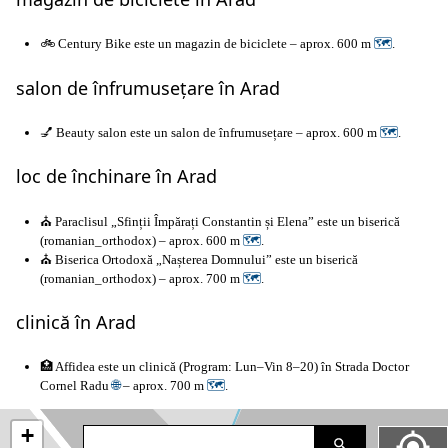
🚲 Century Bike este un magazin de biciclete – aprox. 600 m
🗺
.
salon de înfrumusețare în Arad
💅 Beauty salon este un salon de înfrumusețare – aprox. 600 m
🗺
.
loc de închinare în Arad
⛪ Paraclisul „Sfinții Împărați Constantin și Elena” este un biserică
(romanian_orthodox) – aprox. 600 m
🗺
.
⛪ Biserica Ortodoxă „Nașterea Domnului” este un biserică
(romanian_orthodox) – aprox. 700 m
🗺
.
clinică în Arad
🏥 Affidea este un clinică (Program: Lun–Vin 8–20) în Strada Doctor
Cornel Radu
🌐
– aprox. 700 m
🗺
.
+