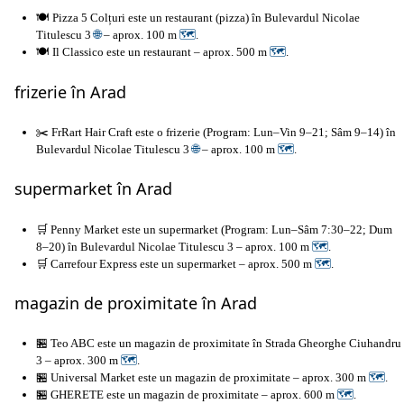
🍽️ Pizza 5 Colțuri este un restaurant (pizza) în Bulevardul Nicolae
Titulescu 3
🌐
– aprox. 100 m
🗺
.
🍽️ Il Classico este un restaurant – aprox. 500 m
🗺
.
frizerie în Arad
✂️ FrRart Hair Craft este o frizerie (Program: Lun–Vin 9–21; Sâm 9–14) în
Bulevardul Nicolae Titulescu 3
🌐
– aprox. 100 m
🗺
.
supermarket în Arad
🛒 Penny Market este un supermarket (Program: Lun–Sâm 7:30–22; Dum
8–20) în Bulevardul Nicolae Titulescu 3 – aprox. 100 m
🗺
.
🛒 Carrefour Express este un supermarket – aprox. 500 m
🗺
.
magazin de proximitate în Arad
🏪 Teo ABC este un magazin de proximitate în Strada Gheorghe Ciuhandru
3 – aprox. 300 m
🗺
.
🏪 Universal Market este un magazin de proximitate – aprox. 300 m
🗺
.
🏪 GHERETE este un magazin de proximitate – aprox. 600 m
🗺
.