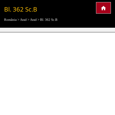
Bl. 362 Sc.B
România
>
Arad
>
Arad
>
Bl. 362 Sc.B