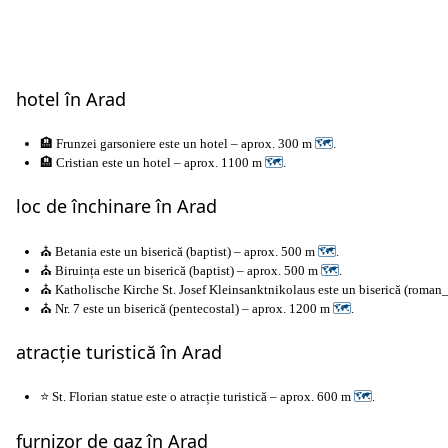
hotel în Arad
🏨 Frunzei garsoniere este un hotel – aprox. 300 m
🗺
.
🏨 Cristian este un hotel – aprox. 1100 m
🗺
.
loc de închinare în Arad
⛪ Betania este un biserică (baptist) – aprox. 500 m
🗺
.
⛪ Biruința este un biserică (baptist) – aprox. 500 m
🗺
.
⛪ Katholische Kirche St. Josef Kleinsanktnikolaus este un biserică (roman
⛪ Nr. 7 este un biserică (pentecostal) – aprox. 1200 m
🗺
.
atracție turistică în Arad
⭐ St. Florian statue este o atracție turistică – aprox. 600 m
🗺
.
furnizor de gaz în Arad