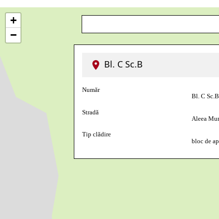
+
−
Bl. C Sc.B
Număr
Bl. C Sc.
Stradă
Aleea Mun
Tip clădire
bloc de a