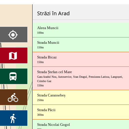
Străzi în Arad
Aleea Muncii
100m
Strada Muncii
150m
Strada Bicaz
150m
Strada Ștefan cel Mare
Gara Aradul Nou
,
Autoservice
,
Stan Dragul
,
Pensiunea Larissa
,
Langoșeri
,
Crimbo Gaz
150m
Strada Caransebeș
250m
Strada Păcii
300m
Strada Nicolai Gogol