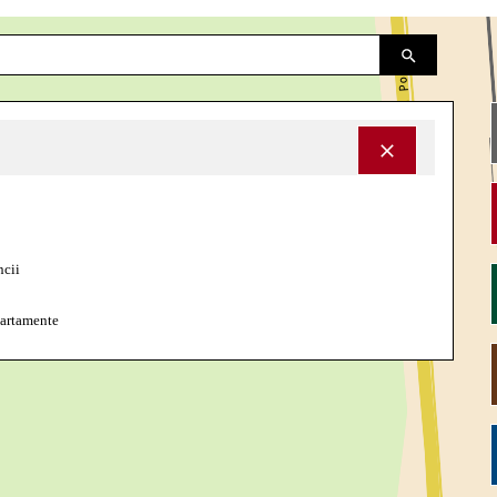
B
cii
partamente