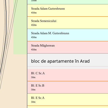
350m
Strada Adam Guttenbrunn
450m
Strada Semenicului
450m
Strada Adam M. Guttenbrunn
450m
Strada Măgherean
450m
bloc de apartamente în Arad
Bl. C Sc.A
50m
Bl. E Sc.B
50m
Bl. E Sc.A
50m