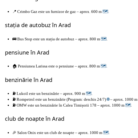
📍 Crimbo Gaz este un furnizor de gaz – aprox. 600 m
🗺
.
stația de autobuz în Arad
🚌 Bus Stop este un stația de autobuz – aprox. 800 m
🗺
.
pensiune în Arad
🏠 Pensiunea Larissa este o pensiune – aprox. 800 m
🗺
.
benzinărie în Arad
⛽ Lukoil este un benzinărie – aprox. 900 m
🗺
.
⛽ Rompetrol este un benzinărie (Program: deschis 24/7)
🌐
– aprox. 1000 
⛽ OMW este un benzinărie în Calea Timișorii 178 – aprox. 1000 m
🗺
.
club de noapte în Arad
🎉 Salon Onix este un club de noapte – aprox. 1000 m
🗺
.