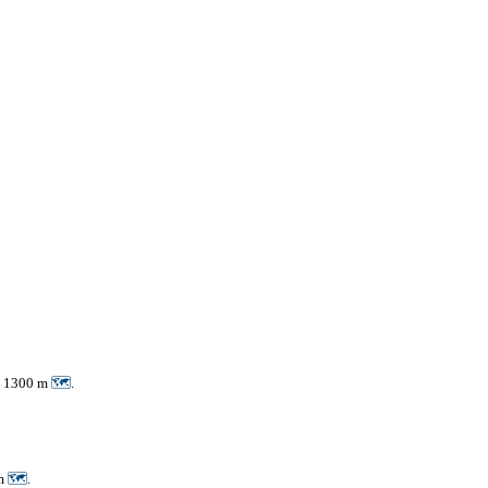
x. 1300 m
🗺
.
 m
🗺
.