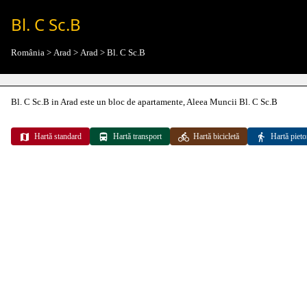
Bl. C Sc.B
România
>
Arad
>
Arad
>
Bl. C Sc.B
Bl. C Sc.B in Arad este un bloc de apartamente, Aleea Muncii Bl. C Sc.B
Hartă standard
Hartă transport
Hartă bicicletă
Hartă pieto