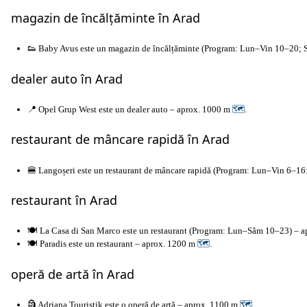
magazin de încălțăminte în Arad
👟 Baby Avus este un magazin de încălțăminte (Program: Lun–Vin 10–20; 
dealer auto în Arad
📍 Opel Grup West este un dealer auto – aprox. 1000 m
🗺
.
restaurant de mâncare rapidă în Arad
🍔 Langoșeri este un restaurant de mâncare rapidă (Program: Lun–Vin 6–1
restaurant în Arad
🍽️ La Casa di San Marco este un restaurant (Program: Lun–Sâm 10–23) – 
🍽️ Paradis este un restaurant – aprox. 1200 m
🗺
.
operă de artă în Arad
🗿 Adriana Touristik este o operă de artă – aprox. 1100 m
🗺
.