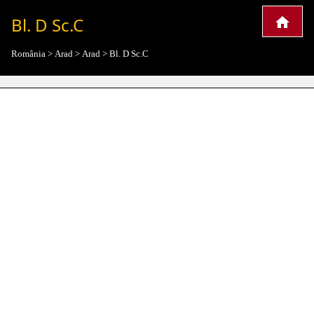
Bl. D Sc.C
România
>
Arad
>
Arad
>
Bl. D Sc.C