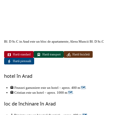
Bl. D Sc.C in Arad este un bloc de apartamente, Aleea Muncii Bl. D Sc.C
Hartă standard
Hartă transport
Hartă bicicletă
Hartă pietonală
hotel în Arad
🏨 Frunzei garsoniere este un hotel – aprox. 400 m
🗺
.
🏨 Cristian este un hotel – aprox. 1000 m
🗺
.
loc de închinare în Arad