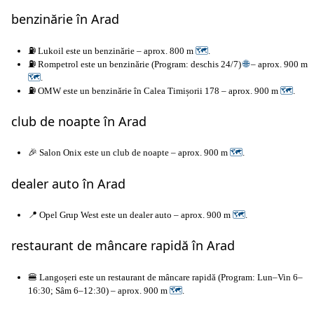
benzinărie în Arad
⛽ Lukoil este un benzinărie – aprox. 800 m
🗺
.
⛽ Rompetrol este un benzinărie (Program: deschis 24/7)
🌐
– aprox. 900 m
🗺
.
⛽ OMW este un benzinărie în Calea Timișorii 178 – aprox. 900 m
🗺
.
club de noapte în Arad
🎉 Salon Onix este un club de noapte – aprox. 900 m
🗺
.
dealer auto în Arad
📍 Opel Grup West este un dealer auto – aprox. 900 m
🗺
.
restaurant de mâncare rapidă în Arad
🍔 Langoșeri este un restaurant de mâncare rapidă (Program: Lun–Vin 6–
16:30; Sâm 6–12:30) – aprox. 900 m
🗺
.