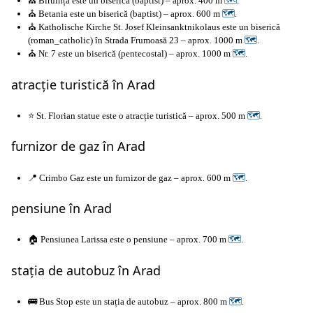
⛪ Biruința este un biserică (baptist) – aprox. 400 m
🗺
.
⛪ Betania este un biserică (baptist) – aprox. 600 m
🗺
.
⛪ Katholische Kirche St. Josef Kleinsanktnikolaus este un biserică
(roman_catholic) în Strada Frumoasă 23 – aprox. 1000 m
🗺
.
⛪ Nr. 7 este un biserică (pentecostal) – aprox. 1000 m
🗺
.
atracție turistică în Arad
⭐ St. Florian statue este o atracție turistică – aprox. 500 m
🗺
.
furnizor de gaz în Arad
📍 Crimbo Gaz este un furnizor de gaz – aprox. 600 m
🗺
.
pensiune în Arad
🏠 Pensiunea Larissa este o pensiune – aprox. 700 m
🗺
.
stația de autobuz în Arad
🚌 Bus Stop este un stația de autobuz – aprox. 800 m
🗺
.