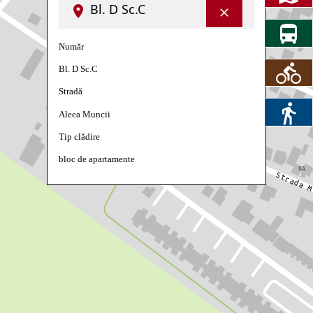
Bl. D Sc.C
Număr
Bl. D Sc.C
Stradă
Aleea Muncii
Tip clădire
bloc de apartamente